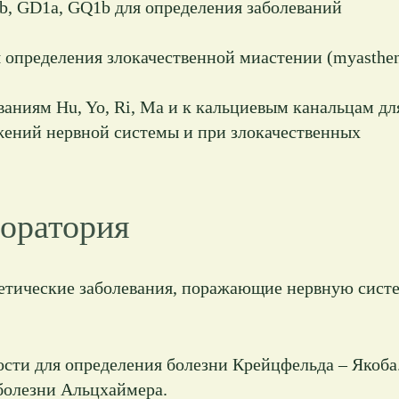
b, GD1a, GQ1b для определения заболеваний
 определения злокачественной миастении (myasthe
аниям Hu, Yo, Ri, Ma и к кальциевым канальцам дл
ений нервной системы и при злокачественных
боратория
нетические заболевания, поражающие нервную сист
сти для определения болезни Крейцфельда – Якоба
болезни Альцхаймера.