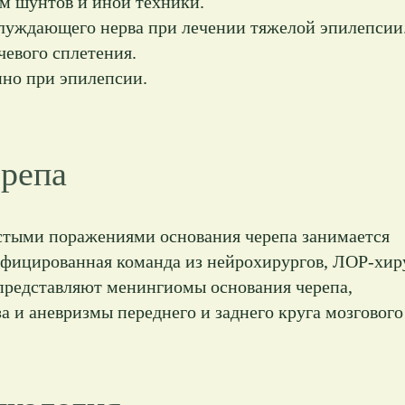
м шунтов и иной техники.
луждающего нерва при лечении тяжелой эпилепсии
чевого сплетения.
но при эпилепсии.
ерепа
стыми поражениями основания черепа занимается
фицированная команда из нейрохирургов, ЛОР-хир
 представляют менингиомы основания черепа,
 и аневризмы переднего и заднего круга мозгового