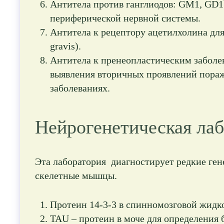
Антитела против ганглиодов: GM1, GD1
периферической нервной системы.
Антитела к рецептору ацетилхолина для
gravis).
Антитела к пренеопластическим заболев
выявления вторичных проявлений пораж
заболеваниях.
Нейрогенетическая ла
Эта лаборатория диагностирует редкие ге
скелетные мышцы.
Протеин 14-3-3 в спинномозговой жидко
TAU – протеин в моче для определения 