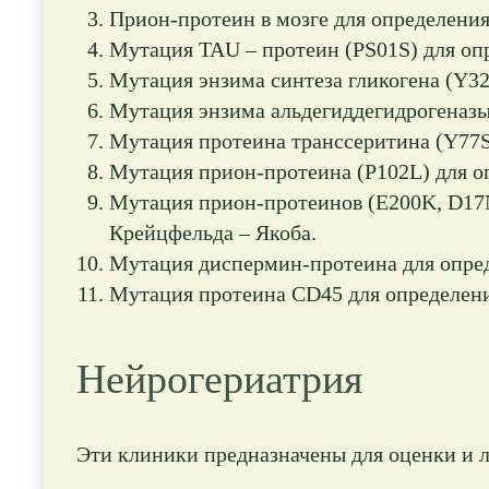
Прион-протеин в мозге для определения
Мутация TAU – протеин (PS01S) для оп
Мутация энзима синтеза гликогена (Y32
Мутация энзима альдегиддегидрогеназы 
Мутация протеина транссеритина (Y77S
Мутация прион-протеина (P102L) для о
Мутация прион-протеинов (E200K, D17N
Крейцфельда – Якоба.
Мутация диспермин-протеина для опред
Мутация протеина CD45 для определени
Нейрогериатрия
Эти клиники предназначены для оценки и л