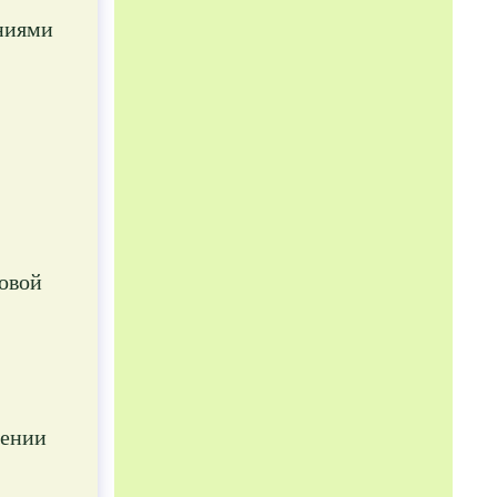
аниями
совой
чении