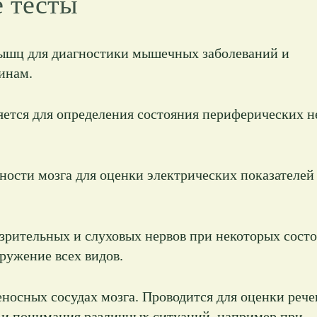
 тесты
мышц для диагностики мышечных заболеваний и
инам.
яется для определения состояния периферических н
ности мозга для оценки электрических показателей
зрительных и слуховых нервов при некоторых состо
ружение всех видов.
еносных сосудах мозга. Проводится для оценки рече
 и понимания различных ситуаций, например при